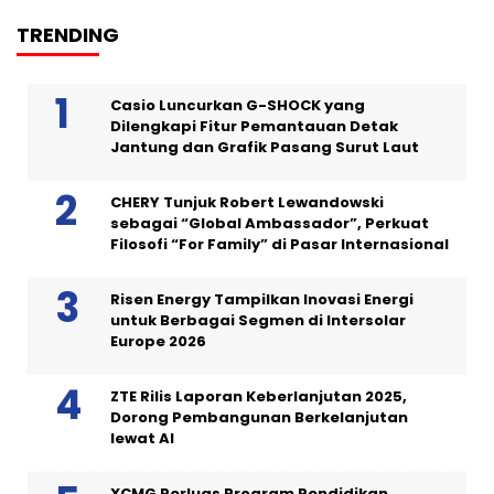
TRENDING
Casio Luncurkan G-SHOCK yang
Dilengkapi Fitur Pemantauan Detak
Jantung dan Grafik Pasang Surut Laut
CHERY Tunjuk Robert Lewandowski
sebagai “Global Ambassador”, Perkuat
Filosofi “For Family” di Pasar Internasional
Risen Energy Tampilkan Inovasi Energi
untuk Berbagai Segmen di Intersolar
Europe 2026
ZTE Rilis Laporan Keberlanjutan 2025,
Dorong Pembangunan Berkelanjutan
lewat AI
XCMG Perluas Program Pendidikan