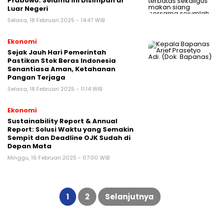
Prabowo: Selama Ini Disimpan di
Luar Negeri
Selasa, 18 Februari 2025 - 14:47 WIB
Ekonomi
Sejak Jauh Hari Pemerintah
Pastikan Stok Beras Indonesia
Senantiasa Aman, Ketahanan
Pangan Terjaga
Selasa, 18 Februari 2025 - 11:14 WIB
Ekonomi
Sustainability Report & Annual
Report: Solusi Waktu yang Semakin
Sempit dan Deadline OJK Sudah di
Depan Mata
Minggu, 16 Februari 2025 - 07:00 WIB
Paginasi
pos
1
2
Selanjutnya