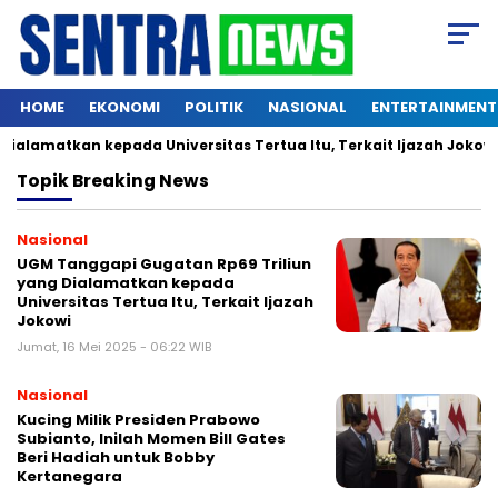
HOME
EKONOMI
POLITIK
NASIONAL
ENTERTAINMENT
amatkan kepada Universitas Tertua Itu, Terkait Ijazah Jokowi
Topik
Breaking News
Nasional
UGM Tanggapi Gugatan Rp69 Triliun
yang Dialamatkan kepada
Universitas Tertua Itu, Terkait Ijazah
Jokowi
Jumat, 16 Mei 2025 - 06:22 WIB
Nasional
Kucing Milik Presiden Prabowo
Subianto, Inilah Momen Bill Gates
Beri Hadiah untuk Bobby
Kertanegara