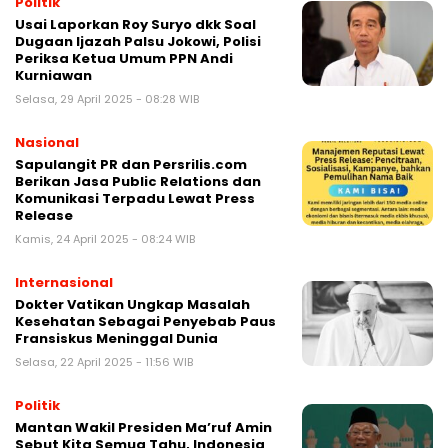
Politik
Usai Laporkan Roy Suryo dkk Soal
Dugaan Ijazah Palsu Jokowi, Polisi
Periksa Ketua Umum PPN Andi
Kurniawan
Selasa, 29 April 2025 - 08:28 WIB
Nasional
Sapulangit PR dan Persrilis.com
Berikan Jasa Public Relations dan
Komunikasi Terpadu Lewat Press
Release
Kamis, 24 April 2025 - 08:24 WIB
Internasional
Dokter Vatikan Ungkap Masalah
Kesehatan Sebagai Penyebab Paus
Fransiskus Meninggal Dunia
Selasa, 22 April 2025 - 11:56 WIB
Politik
Mantan Wakil Presiden Ma’ruf Amin
Sebut Kita Semua Tahu, Indonesia