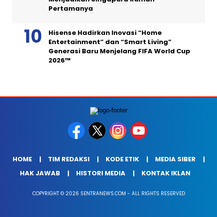
Pertamanya
Hisense Hadirkan Inovasi “Home
Entertainment” dan “Smart Living”
Generasi Baru Menjelang FIFA World Cup
2026™
HOME
TIM REDAKSI
KODE ETIK
MEDIA SIBER
HAK JAWAB
HISTORI MEDIA
KONTAK IKLAN
COPYRIGHT © 2026 SENTRANEWS.COM - ALL RIGHTS RESERVED