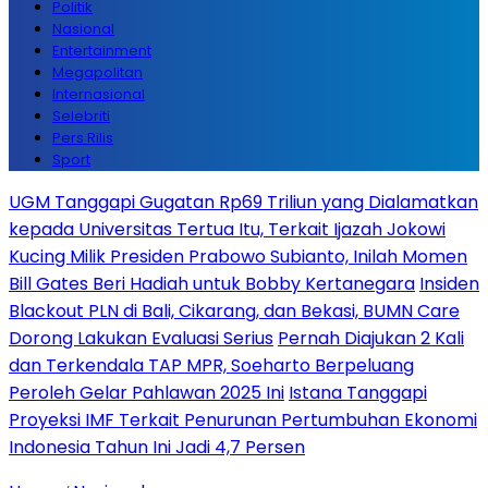
Politik
Nasional
Entertainment
Megapolitan
Internasional
Selebriti
Pers Rilis
Sport
UGM Tanggapi Gugatan Rp69 Triliun yang Dialamatkan
kepada Universitas Tertua Itu, Terkait Ijazah Jokowi
Kucing Milik Presiden Prabowo Subianto, Inilah Momen
Bill Gates Beri Hadiah untuk Bobby Kertanegara
Insiden
Blackout PLN di Bali, Cikarang, dan Bekasi, BUMN Care
Dorong Lakukan Evaluasi Serius
Pernah Diajukan 2 Kali
dan Terkendala TAP MPR, Soeharto Berpeluang
Peroleh Gelar Pahlawan 2025 Ini
Istana Tanggapi
Proyeksi IMF Terkait Penurunan Pertumbuhan Ekonomi
Indonesia Tahun Ini Jadi 4,7 Persen