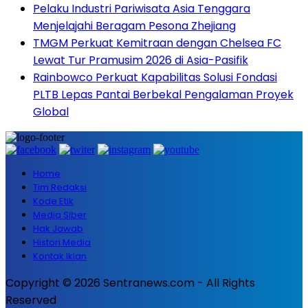
Pelaku Industri Pariwisata Asia Tenggara
Menjelajahi Beragam Pesona Zhejiang
TMGM Perkuat Kemitraan dengan Chelsea FC
Lewat Tur Pramusim 2026 di Asia-Pasifik
Rainbowco Perkuat Kapabilitas Solusi Fondasi
PLTB Lepas Pantai Berbekal Pengalaman Proyek
Global
Home
Tim Redaksi
Kode Etik
Media Siber
Hak Jawab
Histori Media
Kontak Iklan
Copyright © 2026 Sentranews.com - All Rights
Reserved