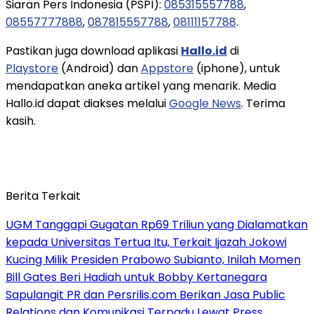
Siaran Pers Indonesia (PSPI):
085315557788
,
08557777888
,
087815557788
,
08111157788
.
Pastikan juga download aplikasi
Hallo.id
di
Playstore
(Android) dan
Appstore
(iphone), untuk
mendapatkan aneka artikel yang menarik. Media
Hallo.id dapat diakses melalui
Google News
. Terima
kasih.
Berita Terkait
UGM Tanggapi Gugatan Rp69 Triliun yang Dialamatkan
kepada Universitas Tertua Itu, Terkait Ijazah Jokowi
Kucing Milik Presiden Prabowo Subianto, Inilah Momen
Bill Gates Beri Hadiah untuk Bobby Kertanegara
Sapulangit PR dan Persrilis.com Berikan Jasa Public
Relations dan Komunikasi Terpadu Lewat Press