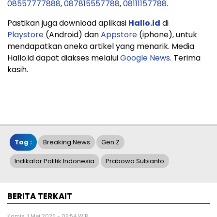
08557777888
,
087815557788
,
08111157788
.
Pastikan juga download aplikasi
Hallo.id
di
Playstore
(Android) dan
Appstore
(iphone), untuk
mendapatkan aneka artikel yang menarik. Media
Hallo.id dapat diakses melalui
Google News
. Terima
kasih.
Tag :
Breaking News
Gen Z
Indikator Politik Indonesia
Prabowo Subianto
BERITA TERKAIT
Kamis, 1 Mei 2025 - 09:54 WIB