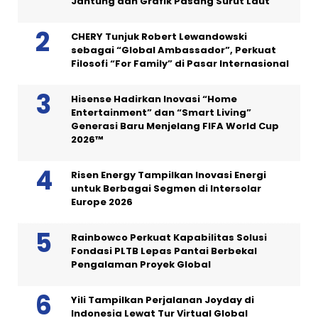
Jantung dan Grafik Pasang Surut Laut
CHERY Tunjuk Robert Lewandowski
sebagai “Global Ambassador”, Perkuat
Filosofi “For Family” di Pasar Internasional
Hisense Hadirkan Inovasi “Home
Entertainment” dan “Smart Living”
Generasi Baru Menjelang FIFA World Cup
2026™
Risen Energy Tampilkan Inovasi Energi
untuk Berbagai Segmen di Intersolar
Europe 2026
Rainbowco Perkuat Kapabilitas Solusi
Fondasi PLTB Lepas Pantai Berbekal
Pengalaman Proyek Global
Yili Tampilkan Perjalanan Joyday di
Indonesia Lewat Tur Virtual Global