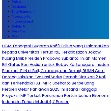
Politik
Nasional
Entertainment
Megapolitan
Internasional
Selebriti
Pers Rilis
Sport
UGM Tanggapi Gugatan Rp69 Triliun yang Dialamatkan
kepada Universitas Tertua Itu, Terkait Ijazah Jokowi
Kucing Milik Presiden Prabowo Subianto, Inilah Momen
Bill Gates Beri Hadiah untuk Bobby Kertanegara
Insiden
Blackout PLN di Bali, Cikarang, dan Bekasi, BUMN Care
Dorong Lakukan Evaluasi Serius
Pernah Diajukan 2 Kali
dan Terkendala TAP MPR, Soeharto Berpeluang
Peroleh Gelar Pahlawan 2025 Ini
Istana Tanggapi
Proyeksi IMF Terkait Penurunan Pertumbuhan Ekonomi
Indonesia Tahun Ini Jadi 4,7 Persen