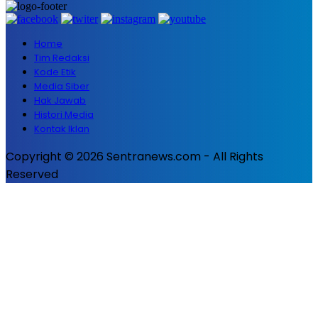
Home
Tim Redaksi
Kode Etik
Media Siber
Hak Jawab
Histori Media
Kontak Iklan
Copyright © 2026 Sentranews.com - All Rights
Reserved