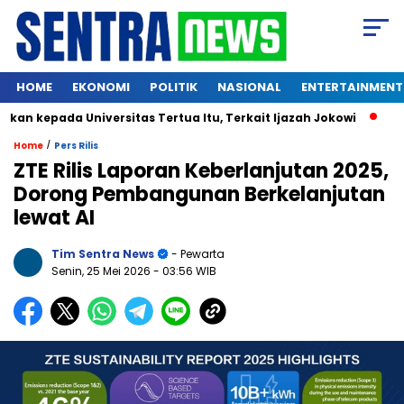
HOME
EKONOMI
POLITIK
NASIONAL
ENTERTAINMENT
ada Universitas Tertua Itu, Terkait Ijazah Jokowi
Kucing 
/
Home
Pers Rilis
ZTE Rilis Laporan Keberlanjutan 2025,
Dorong Pembangunan Berkelanjutan
lewat AI
Tim Sentra News
- Pewarta
Senin, 25 Mei 2026
- 03:56 WIB