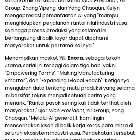
serial komik tersebut bersama
Vice President
, Yili
Group, Zhang Yipeng, dan Yang Chaoqun. Kelyn
mengapresiasi pemanfaatan AI yang "mampu
menghidupkan perjalanan rantai nilai industri susu
sehingga proses produksi yang selama ini
berlangsung di balik layar dapat dipahami
masyarakat untuk pertama kalinya."
Menampilkan maskot Yili,
Enora
, sebagai tokoh
utama, serial ini terbagi dalam tiga bab, yakni
"Empowering Farms", "Making Manufacturing
Smarter", dan "Expanding Global Reach". Ketiganya
mengubah data tentang mutu produksi yang selama
ini bersifat teknis menjadi sebuah cerita yang
menarik. "Rantai pasok sering kali tidak terlihat oleh
masyarakat," ujar
Vice President
, Yili Group, Yang
Chaoqun. "Melalui AI generatif, kami ingin
menceritakan kisah di balik kerja keras para mitra di
seluruh ekosistem industri susu. Pendekatan tersebut