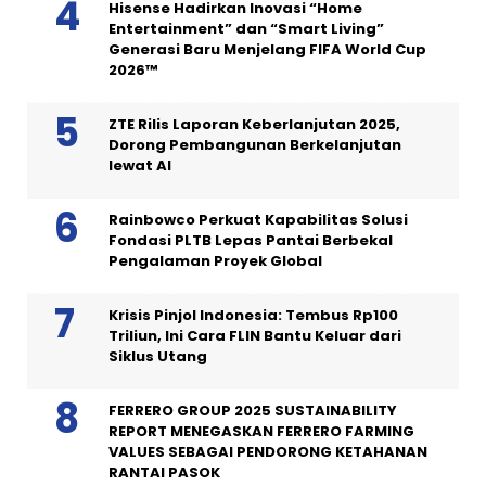
Hisense Hadirkan Inovasi “Home
Entertainment” dan “Smart Living”
Generasi Baru Menjelang FIFA World Cup
2026™
ZTE Rilis Laporan Keberlanjutan 2025,
Dorong Pembangunan Berkelanjutan
lewat AI
Rainbowco Perkuat Kapabilitas Solusi
Fondasi PLTB Lepas Pantai Berbekal
Pengalaman Proyek Global
Krisis Pinjol Indonesia: Tembus Rp100
Triliun, Ini Cara FLIN Bantu Keluar dari
Siklus Utang
FERRERO GROUP 2025 SUSTAINABILITY
REPORT MENEGASKAN FERRERO FARMING
VALUES SEBAGAI PENDORONG KETAHANAN
RANTAI PASOK