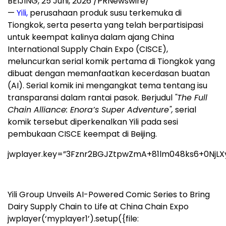
BEIJING
,
25 Juni, 2026
/PRNewswire/
—
Yili,
perusahaan produk susu terkemuka di
Tiongkok, serta peserta yang telah berpartisipasi
untuk keempat kalinya dalam ajang China
International Supply Chain Expo (CISCE),
meluncurkan serial komik pertama di Tiongkok yang
dibuat dengan memanfaatkan kecerdasan buatan
(AI). Serial komik ini mengangkat tema tentang isu
transparansi dalam rantai pasok. Berjudul
"The Full
Chain Alliance: Enora’s Super Adventure",
serial
komik tersebut diperkenalkan Yili pada sesi
pembukaan CISCE keempat di Beijing.
jwplayer.key=”3Fznr2BGJZtpwZmA+81lm048ks6+0NjLX
Yili Group Unveils AI-Powered Comic Series to Bring
Dairy Supply Chain to Life at China Chain Expo
jwplayer(‘myplayer1’).setup({file: