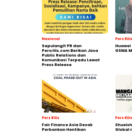
Nasional
Pers Rili
Sapulangit PR dan
Huawei 
Persrilis.com Berikan Jasa
GSMA M
Public Relations dan
Komunikasi Terpadu Lewat
Press Release
Pers Rilis
Pers Rili
Fair Finance Asia Desak
Shueish
Perbankan Hentikan
Global 