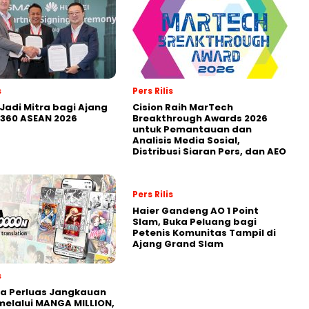
s
Pers Rilis
Jadi Mitra bagi Ajang
Cision Raih MarTech
360 ASEAN 2026
Breakthrough Awards 2026
untuk Pemantauan dan
Analisis Media Sosial,
Distribusi Siaran Pers, dan AEO
Pers Rilis
Haier Gandeng AO 1 Point
Slam, Buka Peluang bagi
Petenis Komunitas Tampil di
Ajang Grand Slam
s
a Perluas Jangkauan
melalui MANGA MILLION,