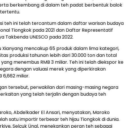
serta berkembang di dalam teh padat berbentuk balok
tertentu.
si teh ini telah tercantum dalam daftar warisan budaya
onal Tiongkok pada 2021 dan Daftar Representatif
ya Takbenda UNESCO pada 2022.
 Fu Xianyang mencakup 65 produk dalam lima kategori,
tas produksi tahunan lebih dari 30.000 ton dan total
n yang menembus RMB 3 miliar. Teh ini telah diekspor ke
 negara dengan valuasi merek yang diperkirakan
6,662 miliar.
an tersebut, perwakilan dari masing-masing negara
erkaitan yang telah terjalin dengan budaya teh
roko, Abdelkader El Ansari, menyatakan, Maroko
h satu importir terbesar teh hijau Tiongkok di dunia.
rkiye, Selçuk Ünal, menekankan peran teh sebagai