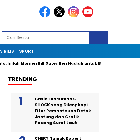
S RILIS
SPORT
ah Momen Bill Gates Beri Hadiah untuk Bobby Kertanegara
In
TRENDING
Casio Luncurkan G-
SHOCK yang Dilengkapi
Fitur Pemantauan Detak
Jantung dan Grafik
Pasang Surut Laut
CHERY Tunjuk Robert