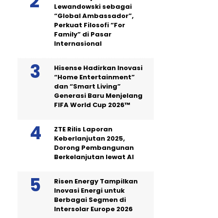
Lewandowski sebagai
“Global Ambassador”,
Perkuat Filosofi “For
Family” di Pasar
Internasional
Hisense Hadirkan Inovasi
“Home Entertainment”
dan “Smart Living”
Generasi Baru Menjelang
FIFA World Cup 2026™
ZTE Rilis Laporan
Keberlanjutan 2025,
Dorong Pembangunan
Berkelanjutan lewat AI
Risen Energy Tampilkan
Inovasi Energi untuk
Berbagai Segmen di
Intersolar Europe 2026