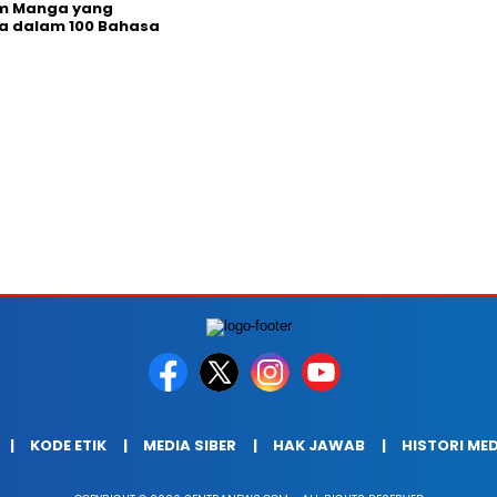
rm Manga yang
a dalam 100 Bahasa
KODE ETIK
MEDIA SIBER
HAK JAWAB
HISTORI ME