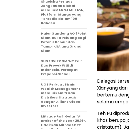
Shueisha Perluas
Jangkauan Global
melalui MANGA MILLION,
Platform Manga yang
Tersedia dalam 100
Bahasa
Haier Gandeng AO 1 Point
Slam, Buka Peluang bagi
Petenis Komunitas
Tampil di Ajang Grand
Slam
SUS ENVIRONMENT Raih
Dua Proyek WtE di
Indonesia, Percepat
Ekspansi Global
Delegasi ters
UOB Perkuat Bisnis
Xianyang dari
Wealth Management
melalui Kemitraan
bertemu denga
Distribusi Strategis
selama empat 
dengan Allianz Global
Investors
Teh Fu diprodu
Mitrade Raih Gelar “AI
khas berupa j
Broker of the Year 2026”,
Hadirkan MitradeGPT
cristatum). J