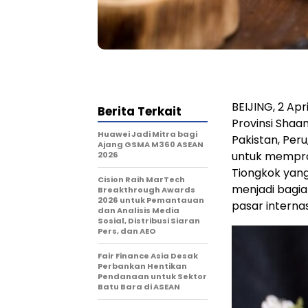
BEIJING, 2 Ap
Berita Terkait
Provinsi Shaa
Huawei Jadi Mitra bagi
Pakistan, Peru,
Ajang GSMA M360 ASEAN
untuk memprom
2026
Tiongkok yang 
Cision Raih MarTech
menjadi bagia
Breakthrough Awards
2026 untuk Pemantauan
pasar internas
dan Analisis Media
Sosial, Distribusi Siaran
Pers, dan AEO
Fair Finance Asia Desak
Perbankan Hentikan
Pendanaan untuk Sektor
Batu Bara di ASEAN