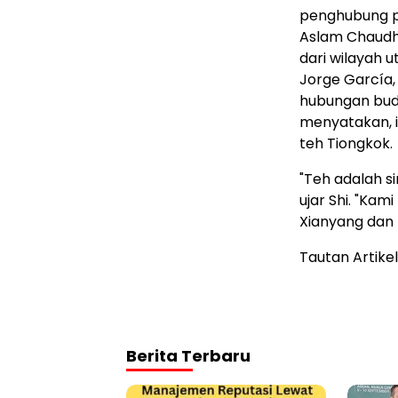
penghubung pe
Aslam Chaudh
dari wilayah u
Jorge García,
hubungan buda
menyatakan, i
teh Tiongkok.
"Teh adalah s
ujar Shi. "Ka
Xianyang dan 
Tautan Artikel
Berita Terbaru