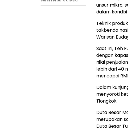
Versi Terbaru di Asia
unsur mikro, 
dalam kondisi 
Teknik produk
takbenda nasi
Warisan Buda
Saat ini, Teh
dengan kapasi
nilai penjuala
lebih dari 40
mencapai RMB 
Dalam kunjung
menyoroti ket
Tiongkok.
Duta Besar Ma
merupakan sala
Duta Besar Tü