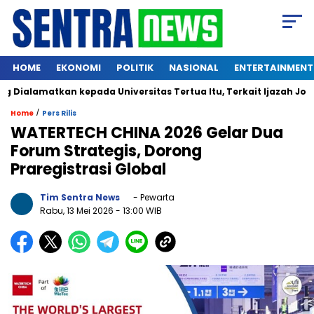
HOME
EKONOMI
POLITIK
NASIONAL
ENTERTAINMENT
alamatkan kepada Universitas Tertua Itu, Terkait Ijazah Jokowi
/
Home
Pers Rilis
WATERTECH CHINA 2026 Gelar Dua
Forum Strategis, Dorong
Praregistrasi Global
Tim Sentra News
- Pewarta
Rabu, 13 Mei 2026
- 13:00 WIB