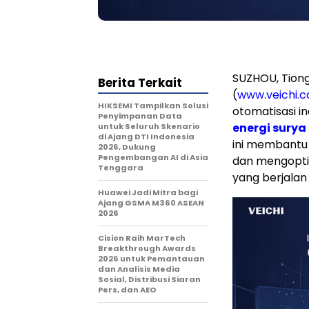
SUZHOU, Tiong
Berita Terkait
(
www.veichi.
HIKSEMI Tampilkan Solusi
otomatisasi i
Penyimpanan Data
energi surya
untuk Seluruh Skenario
di Ajang DTI Indonesia
ini membantu p
2026, Dukung
Pengembangan AI di Asia
dan mengoptim
Tenggara
yang berjalan
Huawei Jadi Mitra bagi
Ajang GSMA M360 ASEAN
2026
Cision Raih MarTech
Breakthrough Awards
2026 untuk Pemantauan
dan Analisis Media
Sosial, Distribusi Siaran
Pers, dan AEO