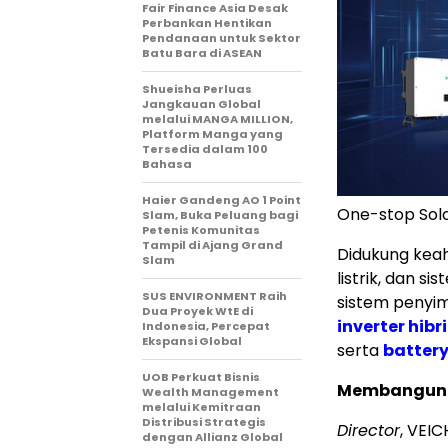
Fair Finance Asia Desak
Perbankan Hentikan
Pendanaan untuk Sektor
Batu Bara di ASEAN
Shueisha Perluas
Jangkauan Global
melalui MANGA MILLION,
Platform Manga yang
Tersedia dalam 100
Bahasa
Haier Gandeng AO 1 Point
One-stop Sola
Slam, Buka Peluang bagi
Petenis Komunitas
Tampil di Ajang Grand
Didukung keah
Slam
listrik, dan s
SUS ENVIRONMENT Raih
sistem penyi
Dua Proyek WtE di
inverter hibr
Indonesia, Percepat
Ekspansi Global
serta
battery
UOB Perkuat Bisnis
Membangun E
Wealth Management
melalui Kemitraan
Distribusi Strategis
Director
, VEI
dengan Allianz Global