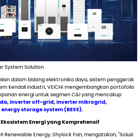
r System Solution
lian dalam bidang elektronika daya, sistem penggerak
istem kendali industri, VEICHI mengembangkan portofolio
mpanan energi untuk segmen C&I yang mencakup
ida
,
inverter off-grid
,
inverter mikrogrid
,
 energy storage system (BESS)
.
kosistem Energi yang Komprehensif
CHI Renewable Energy, Shylock Fan, mengatakan, "Solusi