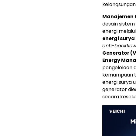
kelangsungan 
Manajemen E
desain siste
energi melalui
energi sury
anti-backflow
Generator (
Energy Man
pengelolaan d
kemampuan te
energi surya 
generator die
secara keselu