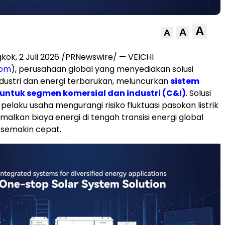
A
A
A
kok, 2 Juli 2026 /PRNewswire/ — VEICHI
com
), perusahaan global yang menyediakan solusi
ndustri dan energi terbarukan, meluncurkan
sistem
 untuk segmen komersial dan industri (C&I)
. Solusi
elaku usaha mengurangi risiko fluktuasi pasokan listrik
alkan biaya energi di tengah transisi energi global
 semakin cepat.