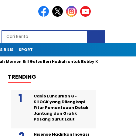
S RILIS
SPORT
en Bill Gates Beri Hadiah untuk Bobby Kertanegara
Insiden 
TRENDING
Casio Luncurkan G-
SHOCK yang Dilengkapi
Fitur Pemantauan Detak
Jantung dan Grafik
Pasang Surut Laut
Hisense Hadirkan Inovasi