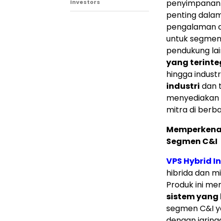
penyimpanan 
Investors
penting dalam
pengalaman d
untuk segmen r
pendukung lai
yang terinte
hingga indust
industri
dan t
menyediakan s
mitra di berba
Memperkenal
Segmen C&I
VPS Hybrid I
hibrida dan m
Produk ini mem
sistem yang 
segmen C&I y
dengan jaring