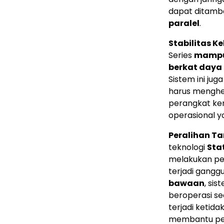
dapat ditam
paralel
.
Stabilitas K
Series
mampu 
berkat daya 
Sistem ini j
harus menghen
perangkat kera
operasional y
Peralihan T
teknologi
Sta
melakukan per
terjadi ganggu
bawaan
, si
beroperasi se
terjadi ketid
membantu peng