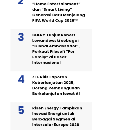
“Home Entertainment”
dan “Smart Living”
Generasi Baru Menjelang
FIFA World Cup 2026™
CHERY Tunjuk Robert
Lewandowski sebagai
“Global Ambassador”,
Perkuat Filosofi “For
Family” di Pasar
Internasional
ZTE Rilis Laporan
Keberlanjutan 2025,
Dorong Pembangunan
Berkelanjutan lewat AI
Risen Energy Tampilkan
Inovasi Energi untuk
Berbagai Segmen di
Intersolar Europe 2026