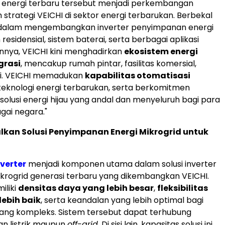
energi terbaru tersebut menjadi perkembangan
 strategi VEICHI di sektor energi terbarukan. Berbekal
alam mengembangkan inverter penyimpanan energi
esidensial, sistem baterai, serta berbagai aplikasi
nnya, VEICHI kini menghadirkan
ekosistem energi
grasi
, mencakup rumah pintar, fasilitas komersial,
ri. VEICHI memadukan
kapabilitas otomatisasi
eknologi energi terbarukan, serta berkomitmen
olusi energi hijau yang andal dan menyeluruh bagi para
gai negara."
kan Solusi Penyimpanan Energi Mikrogrid untuk
nverter
menjadi komponen utama dalam solusi inverter
ikrogrid generasi terbaru yang dikembangkan VEICHI.
iliki
densitas daya yang lebih besar
,
fleksibilitas
lebih baik
, serta keandalan yang lebih optimal bagi
ang kompleks. Sistem tersebut dapat terhubung
an listrik maupun
off-grid
. Di sisi lain, kapasitas solusi ini