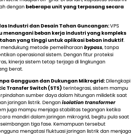
bah dengan
beberapa unit yang terpasang secara
elas Industri dan Desain Tahan Guncangan:
VPS
menangani beban kerja industri yang kompleks
tahan yang tinggi untuk aplikasi beban induktif
.
uga mendukung metode pemeliharaan
bypass
, tanpa
tikan operasional sistem. Dengan fitur proteksi
s, kinerja sistem tetap terjaga di lingkungan
ang berat.
anpa Gangguan dan Dukungan Mikrogrid:
Dilengkapi
tic Transfer Switch (STS)
terintegrasi, sistem mampu
pindahan sumber daya dalam hitungan milidetik saat
an jaringan listrik. Dengan
isolation transformer
stem juga mampu menjaga stabilitas tegangan ketika
cara mandiri dalam jaringan mikrogrid, begitu pula saat
akseimbangan tiga fase. Kemampuan tersebut
guna mengatasi fluktuasi jaringan listrik dan menjaga