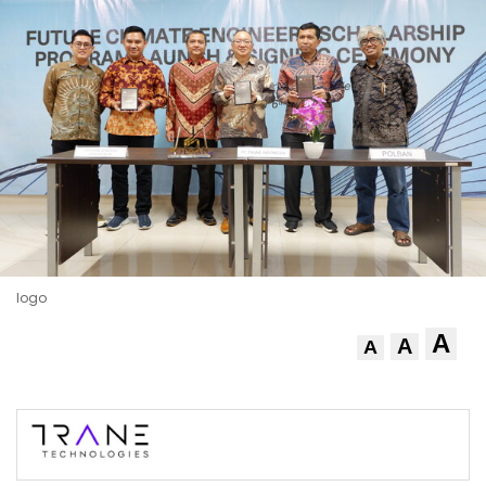
logo
A
A
A