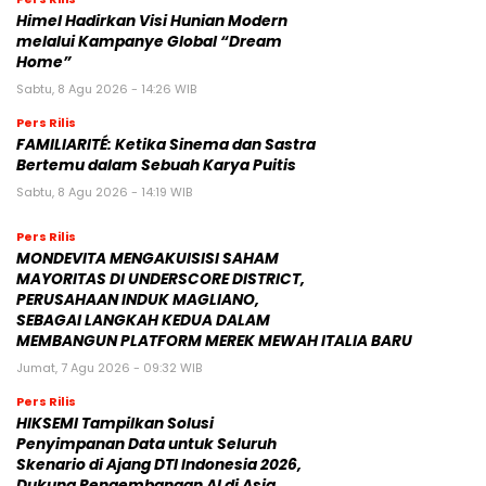
Himel Hadirkan Visi Hunian Modern
melalui Kampanye Global “Dream
Home”
Sabtu, 8 Agu 2026 - 14:26 WIB
Pers Rilis
FAMILIARITÉ: Ketika Sinema dan Sastra
Bertemu dalam Sebuah Karya Puitis
Sabtu, 8 Agu 2026 - 14:19 WIB
Pers Rilis
MONDEVITA MENGAKUISISI SAHAM
MAYORITAS DI UNDERSCORE DISTRICT,
PERUSAHAAN INDUK MAGLIANO,
SEBAGAI LANGKAH KEDUA DALAM
MEMBANGUN PLATFORM MEREK MEWAH ITALIA BARU
Jumat, 7 Agu 2026 - 09:32 WIB
Pers Rilis
HIKSEMI Tampilkan Solusi
Penyimpanan Data untuk Seluruh
Skenario di Ajang DTI Indonesia 2026,
Dukung Pengembangan AI di Asia