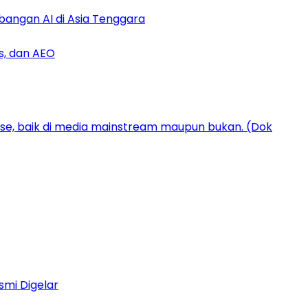
bangan AI di Asia Tenggara
s, dan AEO
smi Digelar