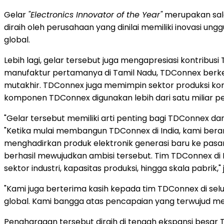
Gelar
"Electronics Innovator of the Year"
merupakan salah
diraih oleh perusahaan yang dinilai memiliki inovasi unggu
global.
Lebih lagi, gelar tersebut juga mengapresiasi kontribu
manufaktur pertamanya di Tamil Nadu, TDConnex berk
mutakhir. TDConnex juga memimpin sektor produksi kompo
komponen TDConnex digunakan lebih dari satu miliar per
"Gelar tersebut memiliki arti penting bagi TDConnex da
"Ketika mulai membangun TDConnex di India, kami bera
menghadirkan produk elektronik generasi baru ke pasar du
berhasil mewujudkan ambisi tersebut. Tim TDConnex di 
sektor industri, kapasitas produksi, hingga skala pabrik," 
"Kami juga berterima kasih kepada tim TDConnex di selu
global. Kami bangga atas pencapaian yang terwujud mela
Penghargaan tersebut diraih di tengah ekspansi besar T