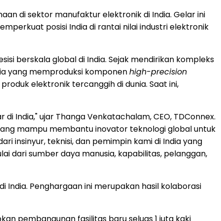
 di sektor manufaktur elektronik di India. Gelar ini
mperkuat posisi India di rantai nilai industri elektronik
si berskala global di India. Sejak mendirikan kompleks
ndia yang memproduksi komponen
high-precision
duk elektronik tercanggih di dunia. Saat ini,
ar di India," ujar Thanga Venkatachalam, CEO, TDConnex.
 yang mampu membantu inovator teknologi global untuk
ri insinyur, teknisi, dan pemimpin kami di India yang
ai dari sumber daya manusia, kapabilitas, pelanggan,
i India. Penghargaan ini merupakan hasil kolaborasi
an pembangunan fasilitas baru seluas 1 juta kaki