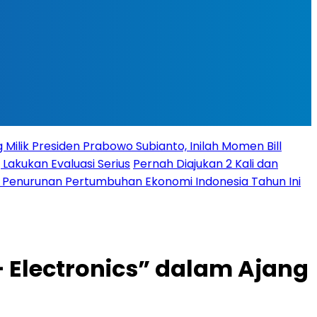
 Milik Presiden Prabowo Subianto, Inilah Momen Bill
 Lakukan Evaluasi Serius
Pernah Diajukan 2 Kali dan
it Penurunan Pertumbuhan Ekonomi Indonesia Tahun Ini
— Electronics” dalam Ajang