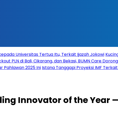
ada Universitas Tertua Itu, Terkait Ijazah Jokowi
Kucing
ckout PLN di Bali, Cikarang, dan Bekasi, BUMN Care Dorong
r Pahlawan 2025 Ini
Istana Tanggapi Proyeksi IMF Terka
ing Innovator of the Year 