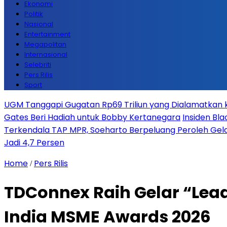
Ekonomi
Politik
Nasional
Entertainment
Megapolitan
Internasional
Selebriti
Pers Rilis
Sport
UGM Tanggapi Gugatan Rp69 Triliun yang Dialamatkan kep
Gates Beri Hadiah untuk Bobby Kertanegara
Insiden Bla
Terkendala TAP MPR, Soeharto Berpeluang Peroleh Gela
Jadi 4,7 Persen
Home
Pers Rilis
/
TDConnex Raih Gelar “Lead
India MSME Awards 2026