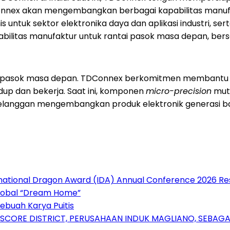
 TDConnex akan mengembangkan berbagai kapabilitas manuf
s untuk sektor elektronika daya dan aplikasi industri, se
litas manufaktur untuk rantai pasok masa depan, bersa
ai pasok masa depan. TDConnex berkomitmen membantu 
p dan bekerja. Saat ini, komponen
micro-precision
muta
pelanggan mengembangkan produk elektronik generasi bar
rnational Dragon Award (IDA) Annual Conference 2026 Re
Global “Dream Home”
ebuah Karya Puitis
RSCORE DISTRICT, PERUSAHAAN INDUK MAGLIANO, SEBA