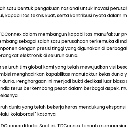
 satu bentuk pengakuan nasional untuk inovasi perusahaan
l, kapabilitas teknis kuat, serta kontribusi nyata dalam me
si TDConnex dalam membangun kapabilitas manufaktur presi
embang sebagai salah satu perusahaan terkemuka di I
nen dengan presisi tinggi yang digunakan di berbagai pro
angkat elektronik di seluruh dunia.
n seluruh tim global kami yang telah mewujudkan visi bes
mbisi menghadirkan kapabilitas manufaktur kelas dunia
nia. Penghargaan ini menjadi bukti dedikasi luar biasa da
India terus berkembang pesat dalam berbagai aspek, mul
jelasnya.
ruh dunia yang telah bekerja keras mendukung ekspansi d
lui kolaborasi," katanya.
DConnex di India. Saat ini, TDConnex tengah mempersiapk