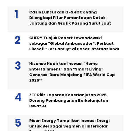
Casio Luncurkan G-SHOCK yang
Dilengkapi Fitur Pemantauan Detak
Jantung dan Grafik Pasang Surut Laut
CHERY Tunjuk Robert Lewandowski
sebagai “Global Ambassador”, Perkuat
Filosofi “For Family” di Pasar Internasional
Hisense Hadirkan Inovasi “Home
Entertainment” dan “Smart Living”
Generasi Baru Menjelang FIFA World Cup
2026™
ZTE Rilis Laporan Keberlanjutan 2025,
Dorong Pembangunan Berkelanjutan
lewat AI
Risen Energy Tampilkan Inovasi Energi
untuk Berbagai Segmen di Intersolar