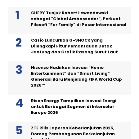
CHERY Tunjuk Robert Lewandowski
sebagai “Global Ambassador”, Perkuat
Filosofi “For Family” di Pasar Internasional
Casio Luncurkan G-SHOCK yang
Dilengkapi Fitur Pemantauan Detak
Jantung dan Grafik Pasang Surut Laut
Hisense Hadirkan Inovasi “Home
Entertainment” dan “Smart Living”
Generasi Baru Menjelang FIFA World Cup
2026™
Risen Energy Tampilkan Inovasi Energi
untuk Berbagai Segmen di Intersolar
Europe 2026
ZTE Rilis Laporan Keberlanjutan 2025,
Dorong Pembangunan Berkelanjutan