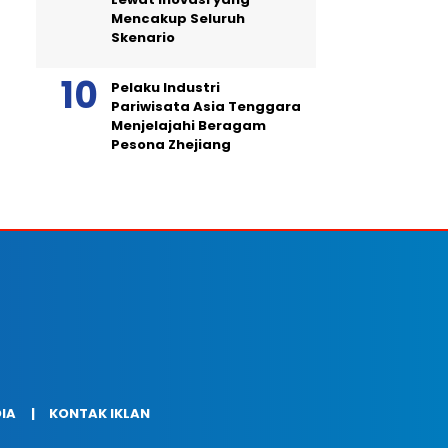
Mencakup Seluruh
Skenario
Pelaku Industri
Pariwisata Asia Tenggara
Menjelajahi Beragam
Pesona Zhejiang
DIA
KONTAK IKLAN