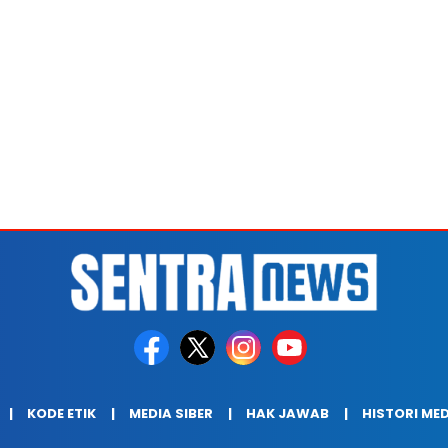
KODE ETIK
MEDIA SIBER
HAK JAWAB
HISTORI ME