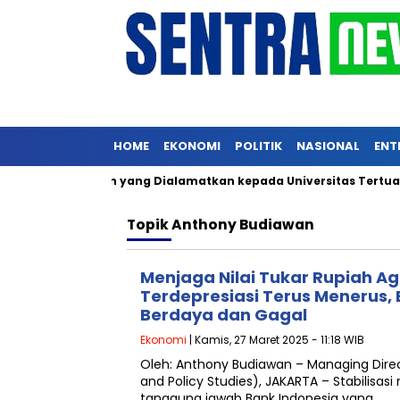
HOME
EKONOMI
POLITIK
NASIONAL
ENT
n Rp69 Triliun yang Dialamatkan kepada Universitas Tertua Itu, 
Topik
Anthony Budiawan
Menjaga Nilai Tukar Rupiah Ag
Terdepresiasi Terus Menerus,
Berdaya dan Gagal
Ekonomi
| Kamis, 27 Maret 2025 - 11:18 WIB
Oleh: Anthony Budiawan – Managing Direc
and Policy Studies), JAKARTA – Stabilisasi 
tanggung jawab Bank Indonesia yang…