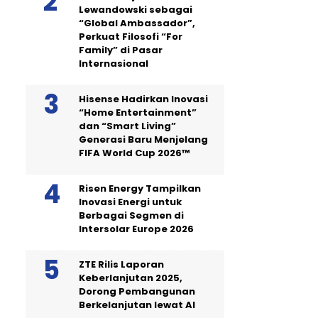
Lewandowski sebagai
“Global Ambassador”,
Perkuat Filosofi “For
Family” di Pasar
Internasional
Hisense Hadirkan Inovasi
“Home Entertainment”
dan “Smart Living”
Generasi Baru Menjelang
FIFA World Cup 2026™
Risen Energy Tampilkan
Inovasi Energi untuk
Berbagai Segmen di
Intersolar Europe 2026
ZTE Rilis Laporan
Keberlanjutan 2025,
Dorong Pembangunan
Berkelanjutan lewat AI