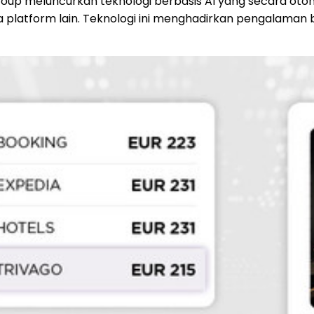
roup meluncurkan teknologi berbasis AI yang secara o
 platform lain. Teknologi ini menghadirkan pengalaman 