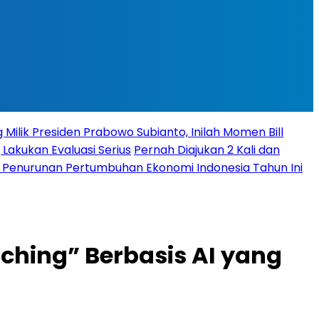
 Milik Presiden Prabowo Subianto, Inilah Momen Bill
 Lakukan Evaluasi Serius
Pernah Diajukan 2 Kali dan
it Penurunan Pertumbuhan Ekonomi Indonesia Tahun Ini
ching” Berbasis AI yang