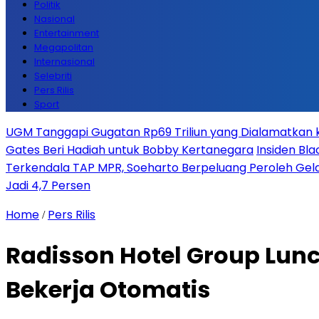
Politik
Nasional
Entertainment
Megapolitan
Internasional
Selebriti
Pers Rilis
Sport
UGM Tanggapi Gugatan Rp69 Triliun yang Dialamatkan kep
Gates Beri Hadiah untuk Bobby Kertanegara
Insiden Bla
Terkendala TAP MPR, Soeharto Berpeluang Peroleh Gela
Jadi 4,7 Persen
Home
Pers Rilis
/
Radisson Hotel Group Lunc
Bekerja Otomatis