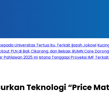
ada Universitas Tertua Itu, Terkait Ijazah Jokowi
Kucing
ckout PLN di Bali, Cikarang, dan Bekasi, BUMN Care Dorong
r Pahlawan 2025 Ini
Istana Tanggapi Proyeksi IMF Terka
urkan Teknologi “Price Mat