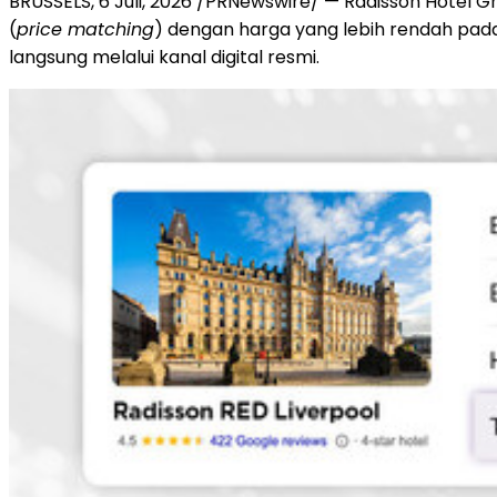
BRUSSELS
,
6 Juli, 2026
/PRNewswire/ — Radisson Hotel G
(
price matching
) dengan harga yang lebih rendah pada
langsung melalui kanal digital resmi.