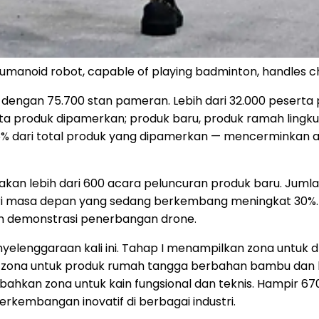
humanoid robot, capable of playing badminton, handles c
i dengan 75.700 stan pameran. Lebih dari 32.000 peserta
 juta produk dipamerkan; produk baru, produk ramah ling
dari total produk yang dipamerkan — mencerminkan arah 
n lebih dari 600 acara peluncuran produk baru. Jumla
ri masa depan yang sedang berkembang meningkat 30%. 
dan demonstrasi penerbangan drone.
elenggaraan kali ini. Tahap I menampilkan zona untuk 
an zona untuk produk rumah tangga berbahan bambu dan 
nambahkan zona untuk kain fungsional dan teknis. Hampir 
erkembangan inovatif di berbagai industri.