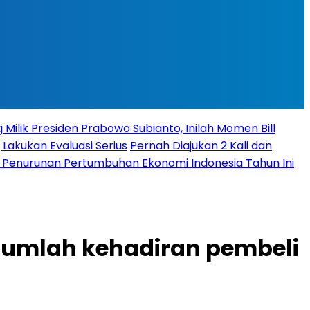
 Milik Presiden Prabowo Subianto, Inilah Momen Bill
 Lakukan Evaluasi Serius
Pernah Diajukan 2 Kali dan
it Penurunan Pertumbuhan Ekonomi Indonesia Tahun Ini
jumlah kehadiran pembeli