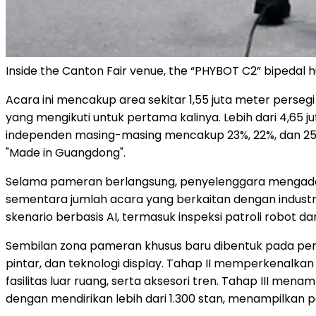
Inside the Canton Fair venue, the “PHYBOT C2” bipedal 
Acara ini mencakup area sekitar 1,55 juta meter perseg
yang mengikuti untuk pertama kalinya. Lebih dari 4,65
independen masing-masing mencakup 23%, 22%, dan 25% 
"Made in Guangdong".
Selama pameran berlangsung, penyelenggara mengadaka
sementara jumlah acara yang berkaitan dengan indust
skenario berbasis AI, termasuk inspeksi patroli robot 
Sembilan zona pameran khusus baru dibentuk pada peny
pintar, dan teknologi display. Tahap II memperkenalk
fasilitas luar ruang, serta aksesori tren. Tahap III me
dengan mendirikan lebih dari 1.300 stan, menampilkan p