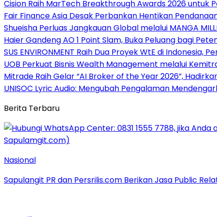
Cision Raih MarTech Breakthrough Awards 2026 untuk Pem
Fair Finance Asia Desak Perbankan Hentikan Pendanaan
Shueisha Perluas Jangkauan Global melalui MANGA MILL
Haier Gandeng AO 1 Point Slam, Buka Peluang bagi Pete
SUS ENVIRONMENT Raih Dua Proyek WtE di Indonesia, Pe
UOB Perkuat Bisnis Wealth Management melalui Kemitraan
Mitrade Raih Gelar “AI Broker of the Year 2026”, Hadirka
UNISOC Lyric Audio: Mengubah Pengalaman Mendengar
Berita Terbaru
Nasional
Sapulangit PR dan Persrilis.com Berikan Jasa Public Re