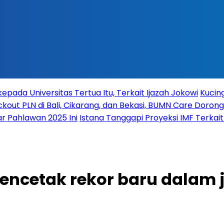
ada Universitas Tertua Itu, Terkait Ijazah Jokowi
Kucing
ckout PLN di Bali, Cikarang, dan Bekasi, BUMN Care Dorong
r Pahlawan 2025 Ini
Istana Tanggapi Proyeksi IMF Terka
ncetak rekor baru dalam 