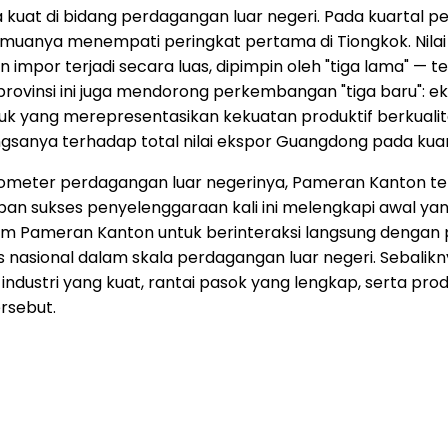
kuat di bidang perdagangan luar negeri. Pada kuartal p
uanya menempati peringkat pertama di Tiongkok. Nilai ek
han impor terjadi secara luas, dipimpin oleh "tiga lama"
rovinsi ini juga mendorong perkembangan "tiga baru": ek
duk yang merepresentasikan kekuatan produktif berkualit
ngsanya terhadap total nilai ekspor Guangdong pada kuar
arometer perdagangan luar negerinya, Pameran Kanton 
upan sukses penyelenggaraan kali ini melengkapi awal y
Pameran Kanton untuk berinteraksi langsung dengan p
asional dalam skala perdagangan luar negeri. Sebalik
ndustri yang kuat, rantai pasok yang lengkap, serta prod
rsebut.