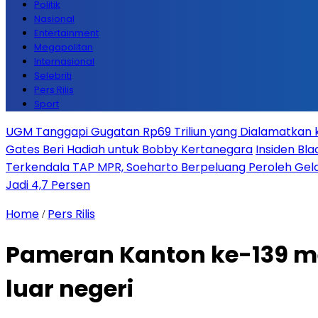
Politik
Nasional
Entertainment
Megapolitan
Internasional
Selebriti
Pers Rilis
Sport
UGM Tanggapi Gugatan Rp69 Triliun yang Dialamatkan kep
Gates Beri Hadiah untuk Bobby Kertanegara
Insiden Bla
Terkendala TAP MPR, Soeharto Berpeluang Peroleh Gela
Jadi 4,7 Persen
Home
Pers Rilis
/
Pameran Kanton ke-139 me
luar negeri