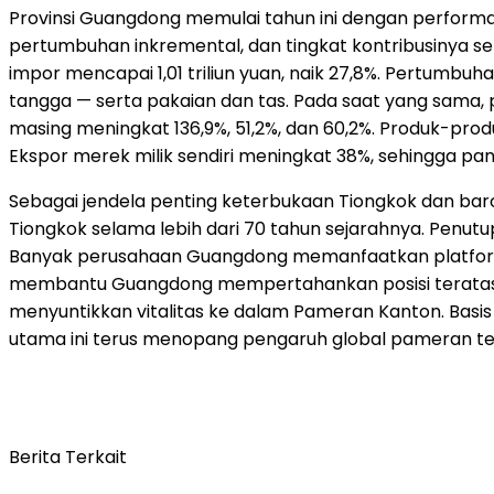
Provinsi Guangdong memulai tahun ini dengan performa 
pertumbuhan inkremental, dan tingkat kontribusinya sem
impor mencapai 1,01 triliun yuan, naik 27,8%. Pertumbu
tangga — serta pakaian dan tas. Pada saat yang sama, p
masing meningkat 136,9%, 51,2%, dan 60,2%. Produk-pro
Ekspor merek milik sendiri meningkat 38%, sehingga pa
Sebagai jendela penting keterbukaan Tiongkok dan b
Tiongkok selama lebih dari 70 tahun sejarahnya. Penut
Banyak perusahaan Guangdong memanfaatkan platform 
membantu Guangdong mempertahankan posisi teratas n
menyuntikkan vitalitas ke dalam Pameran Kanton. Basis i
utama ini terus menopang pengaruh global pameran te
Berita Terkait