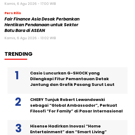
Kamis, 6 Agu 2026 - 17:00 WIB
Pers Rilis
Fair Finance Asia Desak Perbankan
Hentikan Pendanaan untuk Sektor
Batu Bara di ASEAN
Kamis, 6 Agu 2026 - 13:02 WIB
TRENDING
Casio Luncurkan G-SHOCK yang
Dilengkapi Fitur Pemantauan Detak
Jantung dan Grafik Pasang Surut Laut
CHERY Tunjuk Robert Lewandowski
sebagai “Global Ambassador”, Perkuat
Filosofi “For Family” di Pasar Internasional
Hisense Hadirkan Inovasi “Home
Entertainment” dan “Smart Living”