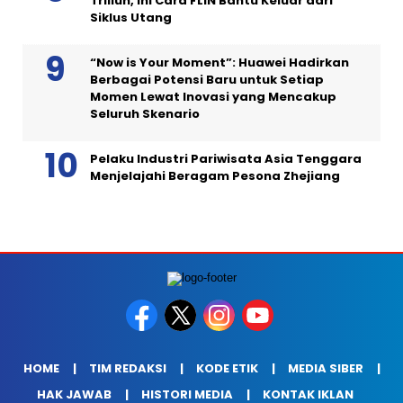
Triliun, Ini Cara FLIN Bantu Keluar dari
Siklus Utang
“Now is Your Moment”: Huawei Hadirkan
Berbagai Potensi Baru untuk Setiap
Momen Lewat Inovasi yang Mencakup
Seluruh Skenario
Pelaku Industri Pariwisata Asia Tenggara
Menjelajahi Beragam Pesona Zhejiang
HOME
TIM REDAKSI
KODE ETIK
MEDIA SIBER
HAK JAWAB
HISTORI MEDIA
KONTAK IKLAN