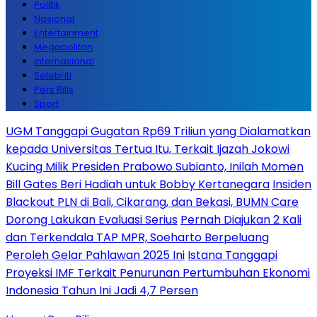
Politik
Nasional
Entertainment
Megapolitan
Internasional
Selebriti
Pers Rilis
Sport
UGM Tanggapi Gugatan Rp69 Triliun yang Dialamatkan
kepada Universitas Tertua Itu, Terkait Ijazah Jokowi
Kucing Milik Presiden Prabowo Subianto, Inilah Momen
Bill Gates Beri Hadiah untuk Bobby Kertanegara
Insiden
Blackout PLN di Bali, Cikarang, dan Bekasi, BUMN Care
Dorong Lakukan Evaluasi Serius
Pernah Diajukan 2 Kali
dan Terkendala TAP MPR, Soeharto Berpeluang
Peroleh Gelar Pahlawan 2025 Ini
Istana Tanggapi
Proyeksi IMF Terkait Penurunan Pertumbuhan Ekonomi
Indonesia Tahun Ini Jadi 4,7 Persen