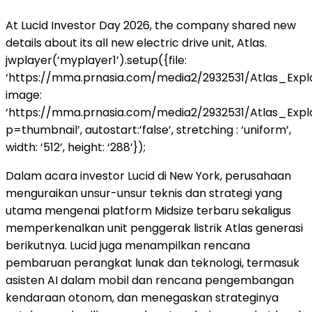
At Lucid Investor Day 2026, the company shared new
details about its all new electric drive unit, Atlas.
jwplayer(‘myplayer1’).setup({file:
‘https://mma.prnasia.com/media2/2932531/Atlas_Expl
image:
‘https://mma.prnasia.com/media2/2932531/Atlas_Exp
p=thumbnail’, autostart:’false’, stretching : ‘uniform’,
width: ‘512’, height: ‘288’});
Dalam acara investor Lucid di New York, perusahaan
menguraikan unsur-unsur teknis dan strategi yang
utama mengenai platform Midsize terbaru sekaligus
memperkenalkan unit penggerak listrik Atlas generasi
berikutnya. Lucid juga menampilkan rencana
pembaruan perangkat lunak dan teknologi, termasuk
asisten AI dalam mobil dan rencana pengembangan
kendaraan otonom, dan menegaskan strateginya