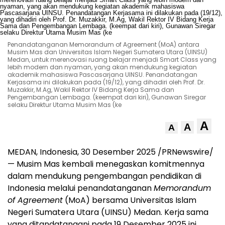
Penandatanganan Memorandum of Agreement (MoA) antara
Musim Mas dan Universitas Islam Negeri Sumatera Utara (UINSU)
Medan, untuk merenovasi ruang belajar menjadi Smart Class yang
lebih modern dan nyaman, yang akan mendukung kegiatan
akademik mahasiswa Pascasarjana UINSU. Penandatangan
Kerjasama ini dilakukan pada (19/12), yang dihadiri oleh Prof. Dr.
Muzakkir, M.Ag, Wakil Rektor IV Bidang Kerja Sama dan
Pengembangan Lembaga. (keempat dari kiri), Gunawan Siregar
selaku Direktur Utama Musim Mas (ke
A
A
A
MEDAN, Indonesia
, 30 Desember 2025 /PRNewswire/
—
Musim Mas kembali menegaskan komitmennya
dalam mendukung pengembangan pendidikan di
Indonesia
melalui penandatanganan
Memorandum
of Agreement
(MoA) bersama Universitas Islam
Negeri Sumatera Utara (UINSU)
Medan
. Kerja sama
yang ditandatangani pada 19 Desember 2025 ini