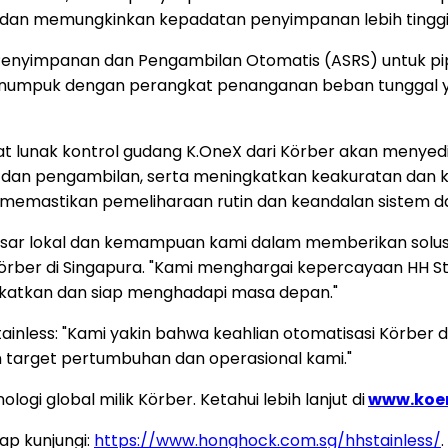
an memungkinkan kepadatan penyimpanan lebih tinggi di 
Penyimpanan dan Pengambilan Otomatis (ASRS) untuk pipa
ek penumpuk dengan perangkat penanganan beban tunggal
 lunak kontrol gudang K.OneX dari Körber akan menyediaka
an pengambilan, serta meningkatkan keakuratan dan ket
an memastikan pemeliharaan rutin dan keandalan sistem d
sar lokal dan kemampuan kami dalam memberikan solusi ot
Körber di Singapura. "Kami menghargai kepercayaan HH 
gkatkan dan siap menghadapi masa depan."
ainless: "Kami yakin bahwa keahlian otomatisasi Körber 
 target pertumbuhan dan operasional kami."
ogi global milik Körber. Ketahui lebih lanjut di
www.koer
ap kunjungi:
https://www.honghock.com.sg/hhstainless/
.