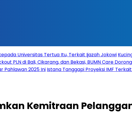
ada Universitas Tertua Itu, Terkait Ijazah Jokowi
Kucing
ckout PLN di Bali, Cikarang, dan Bekasi, BUMN Care Dorong
r Pahlawan 2025 Ini
Istana Tanggapi Proyeksi IMF Terka
mkan Kemitraan Pelanggan 