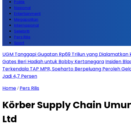
Politik
Nasional
Entertainment
Megapolitan
Internasional
Selebriti
Pers Rilis
Sport
UGM Tanggapi Gugatan Rp69 Triliun yang Dialamatkan kep
Gates Beri Hadiah untuk Bobby Kertanegara
Insiden Bla
Terkendala TAP MPR, Soeharto Berpeluang Peroleh Gela
Jadi 4,7 Persen
Home
Pers Rilis
/
Körber Supply Chain Umu
Ltd