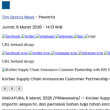
Tim Sentra News
- Pewarta
Jumat, 6 Maret 2026
- 14:13 WIB
URL berhasil dicopy
URL berhasil dicopy
Körber Supply Chain Announces Customer Partnership wi
A
A
A
SINGAPURA
,
6 Maret, 2026
/PRNewswire/ — Körber Suppl
importir, eksportir, dan pemasok bahan baja tahan kara