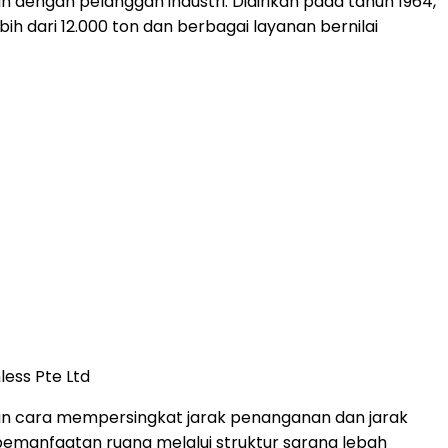
dengan pelanggan industri. Didirikan pada tahun 1964,
ih dari 12.000 ton dan berbagai layanan bernilai
ess Pte Ltd
an cara mempersingkat jarak penanganan dan jarak
pemanfaatan ruang melalui struktur sarang lebah