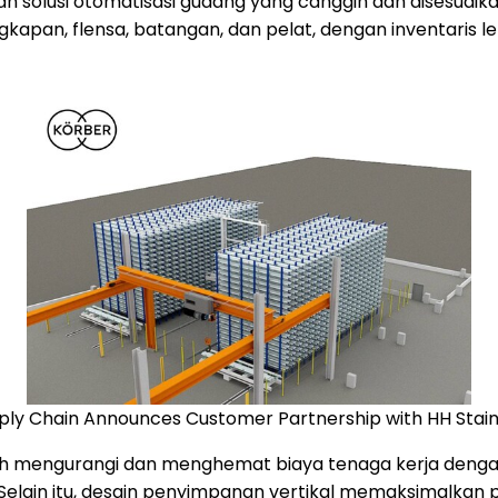
olusi otomatisasi gudang yang canggih dan disesuaikan 
kapan, flensa, batangan, dan pelat, dengan inventaris leb
ply Chain Announces Customer Partnership with HH Stainl
ebih mengurangi dan menghemat biaya tenaga kerja deng
Selain itu, desain penyimpanan vertikal memaksimalkan 