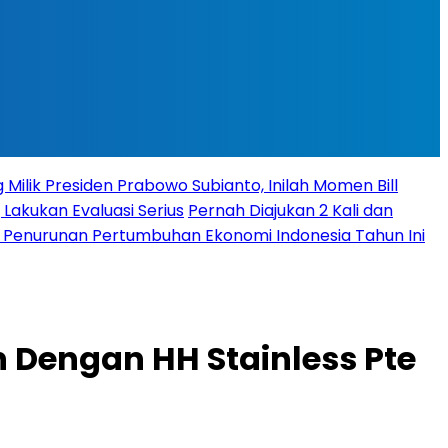
 Milik Presiden Prabowo Subianto, Inilah Momen Bill
 Lakukan Evaluasi Serius
Pernah Diajukan 2 Kali dan
it Penurunan Pertumbuhan Ekonomi Indonesia Tahun Ini
Dengan HH Stainless Pte