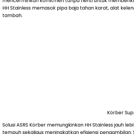
mencerminkan komitmen tanpa henti untuk memberikan s
HH Stainless memasok pipa baja tahan karat, alat keleng
tambah.
Körber Sup
Solusi ASRS Körber memungkinkan HH Stainless jauh l
tempuh sekaligus meningkatkan efisiensi pengambilan. 