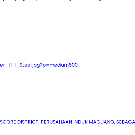
rber_HH_Steel.jpg?p=medium600
RSCORE DISTRICT, PERUSAHAAN INDUK MAGLIANO, SEBA