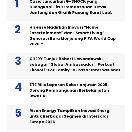
Casio Luncurkan G-SHOCK yang
Dilengkapi Fitur Pemantauan Detak
Jantung dan Grafik Pasang Surut Laut
Hisense Hadirkan Inovasi “Home
Entertainment” dan “Smart Living”
Generasi Baru Menjelang FIFA World Cup
2026™
CHERY Tunjuk Robert Lewandowski
sebagai “Global Ambassador”, Perkuat
Filosofi “For Family” di Pasar Internasional
ZTE Rilis Laporan Keberlanjutan 2025,
Dorong Pembangunan Berkelanjutan
lewat AI
Risen Energy Tampilkan Inovasi Energi
untuk Berbagai Segmen di Intersolar
Europe 2026