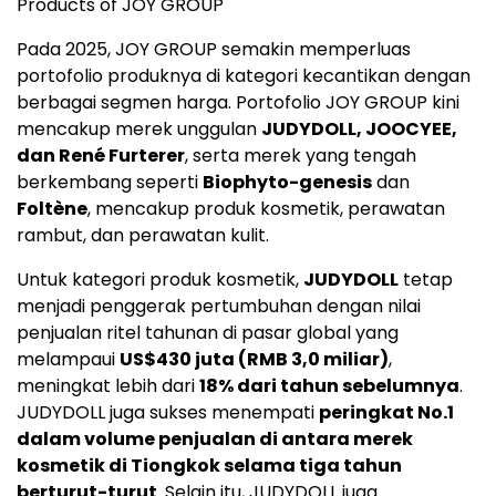
Products of JOY GROUP
Pada 2025, JOY GROUP semakin memperluas
portofolio produknya di kategori kecantikan dengan
berbagai segmen harga. Portofolio JOY GROUP kini
mencakup merek unggulan
JUDYDOLL, JOOCYEE,
dan René Furterer
, serta merek yang tengah
berkembang seperti
Biophyto-genesis
dan
Foltène
, mencakup produk kosmetik, perawatan
rambut, dan perawatan kulit.
Untuk kategori produk kosmetik,
JUDYDOLL
tetap
menjadi penggerak pertumbuhan dengan nilai
penjualan ritel tahunan di pasar global yang
melampaui
US$430 juta (RMB 3,0 miliar)
,
meningkat lebih dari
18% dari tahun sebelumnya
.
JUDYDOLL juga sukses menempati
peringkat No.1
dalam volume penjualan di antara merek
kosmetik di Tiongkok selama tiga tahun
berturut-turut
. Selain itu, JUDYDOLL juga