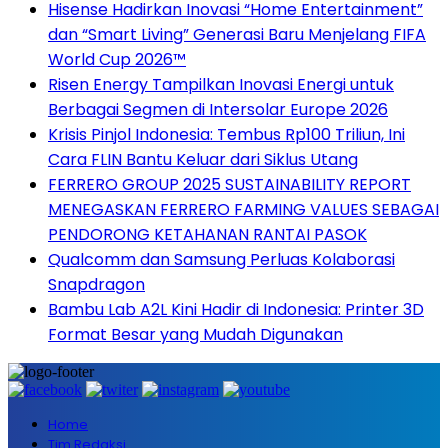
Hisense Hadirkan Inovasi “Home Entertainment”
dan “Smart Living” Generasi Baru Menjelang FIFA
World Cup 2026™
Risen Energy Tampilkan Inovasi Energi untuk
Berbagai Segmen di Intersolar Europe 2026
Krisis Pinjol Indonesia: Tembus Rp100 Triliun, Ini
Cara FLIN Bantu Keluar dari Siklus Utang
FERRERO GROUP 2025 SUSTAINABILITY REPORT
MENEGASKAN FERRERO FARMING VALUES SEBAGAI
PENDORONG KETAHANAN RANTAI PASOK
Qualcomm dan Samsung Perluas Kolaborasi
Snapdragon
Bambu Lab A2L Kini Hadir di Indonesia: Printer 3D
Format Besar yang Mudah Digunakan
Home
Tim Redaksi