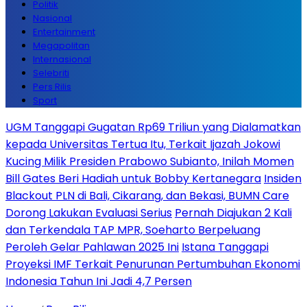
Politik
Nasional
Entertainment
Megapolitan
Internasional
Selebriti
Pers Rilis
Sport
UGM Tanggapi Gugatan Rp69 Triliun yang Dialamatkan
kepada Universitas Tertua Itu, Terkait Ijazah Jokowi
Kucing Milik Presiden Prabowo Subianto, Inilah Momen
Bill Gates Beri Hadiah untuk Bobby Kertanegara
Insiden
Blackout PLN di Bali, Cikarang, dan Bekasi, BUMN Care
Dorong Lakukan Evaluasi Serius
Pernah Diajukan 2 Kali
dan Terkendala TAP MPR, Soeharto Berpeluang
Peroleh Gelar Pahlawan 2025 Ini
Istana Tanggapi
Proyeksi IMF Terkait Penurunan Pertumbuhan Ekonomi
Indonesia Tahun Ini Jadi 4,7 Persen