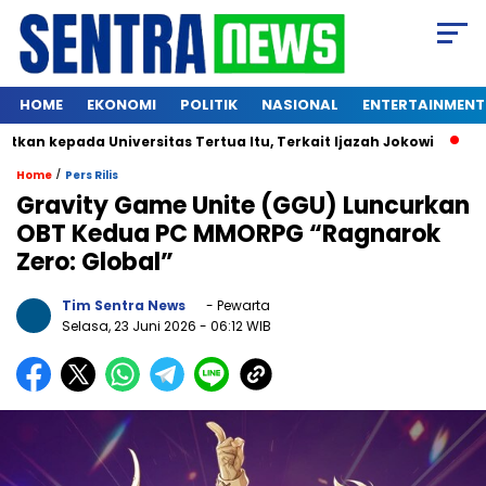
HOME
EKONOMI
POLITIK
NASIONAL
ENTERTAINMENT
pada Universitas Tertua Itu, Terkait Ijazah Jokowi
Kucing 
/
Home
Pers Rilis
Gravity Game Unite (GGU) Luncurkan
OBT Kedua PC MMORPG “Ragnarok
Zero: Global”
Tim Sentra News
- Pewarta
Selasa, 23 Juni 2026
- 06:12 WIB