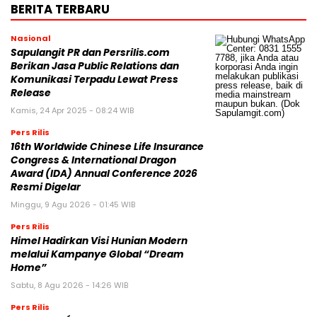
BERITA TERBARU
Nasional
Sapulangit PR dan Persrilis.com
Berikan Jasa Public Relations dan
Komunikasi Terpadu Lewat Press
Release
Kamis, 24 Apr 2025 - 08:24 WIB
Pers Rilis
16th Worldwide Chinese Life Insurance
Congress & International Dragon
Award (IDA) Annual Conference 2026
Resmi Digelar
Minggu, 9 Agu 2026 - 01:45 WIB
Pers Rilis
Himel Hadirkan Visi Hunian Modern
melalui Kampanye Global “Dream
Home”
Sabtu, 8 Agu 2026 - 14:26 WIB
Pers Rilis