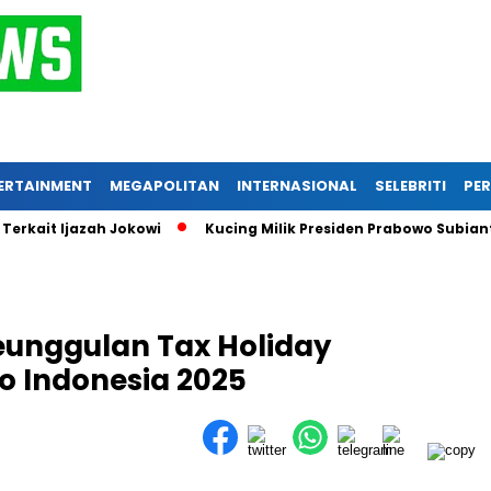
ERTAINMENT
MEGAPOLITAN
INTERNASIONAL
SELEBRITI
PER
it Ijazah Jokowi
Kucing Milik Presiden Prabowo Subianto, I
eunggulan Tax Holiday
po Indonesia 2025