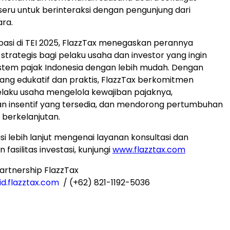
seru untuk berinteraksi dengan pengunjung dari
ra.
sipasi di TEI 2025, FlazzTax menegaskan perannya
strategis bagi pelaku usaha dan investor yang ingin
stem pajak
Indonesia
dengan lebih mudah. Dengan
ng edukatif dan praktis, FlazzTax berkomitmen
aku usaha mengelola kewajiban pajaknya,
 insentif yang tersedia, dan mendorong pertumbuhan
 berkelanjutan.
si lebih lanjut mengenai layanan konsultasi dan
asilitas investasi, kunjungi
www.flazztax.com
artnership FlazzTax
id
.flazztax.com
/ (+62) 821-1192-5036