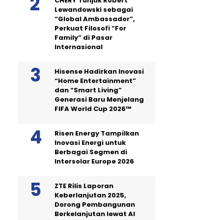
CHERY Tunjuk Robert
Lewandowski sebagai
“Global Ambassador”,
Perkuat Filosofi “For
Family” di Pasar
Internasional
Hisense Hadirkan Inovasi
“Home Entertainment”
dan “Smart Living”
Generasi Baru Menjelang
FIFA World Cup 2026™
Risen Energy Tampilkan
Inovasi Energi untuk
Berbagai Segmen di
Intersolar Europe 2026
ZTE Rilis Laporan
Keberlanjutan 2025,
Dorong Pembangunan
Berkelanjutan lewat AI