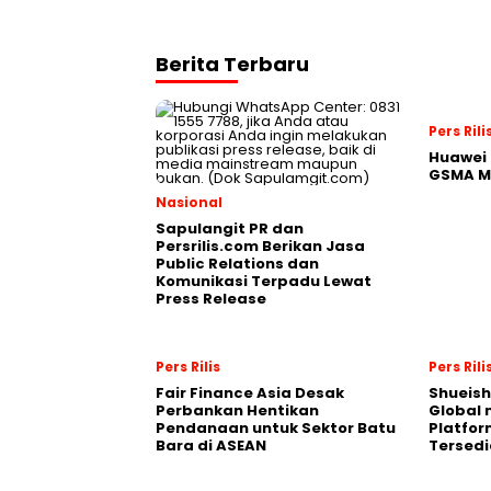
Berita Terbaru
Pers Rili
Huawei 
GSMA M
Nasional
Sapulangit PR dan
Persrilis.com Berikan Jasa
Public Relations dan
Komunikasi Terpadu Lewat
Press Release
Pers Rilis
Pers Rili
Fair Finance Asia Desak
Shueish
Perbankan Hentikan
Global 
Pendanaan untuk Sektor Batu
Platfo
Bara di ASEAN
Tersedi