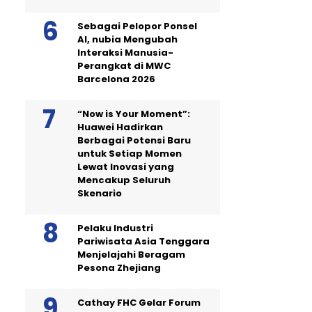
Sebagai Pelopor Ponsel
AI, nubia Mengubah
Interaksi Manusia-
Perangkat di MWC
Barcelona 2026
“Now is Your Moment”:
Huawei Hadirkan
Berbagai Potensi Baru
untuk Setiap Momen
Lewat Inovasi yang
Mencakup Seluruh
Skenario
Pelaku Industri
Pariwisata Asia Tenggara
Menjelajahi Beragam
Pesona Zhejiang
Cathay FHC Gelar Forum