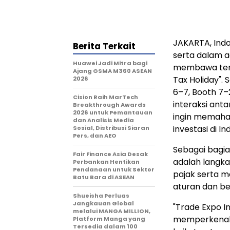
JAKARTA, Ind
Berita Terkait
serta dalam a
Huawei Jadi Mitra bagi
membawa tema
Ajang GSMA M360 ASEAN
Tax Holiday". 
2026
6–7, Booth 7–
Cision Raih MarTech
interaksi anta
Breakthrough Awards
2026 untuk Pemantauan
ingin memaham
dan Analisis Media
investasi di
In
Sosial, Distribusi Siaran
Pers, dan AEO
Sebagai bagia
Fair Finance Asia Desak
adalah langk
Perbankan Hentikan
Pendanaan untuk Sektor
pajak serta 
Batu Bara di ASEAN
aturan dan be
Shueisha Perluas
Jangkauan Global
"Trade Expo 
melalui MANGA MILLION,
memperkenalk
Platform Manga yang
Tersedia dalam 100