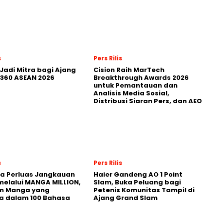
s
Pers Rilis
Jadi Mitra bagi Ajang
Cision Raih MarTech
360 ASEAN 2026
Breakthrough Awards 2026
untuk Pemantauan dan
Analisis Media Sosial,
Distribusi Siaran Pers, dan AEO
s
Pers Rilis
a Perluas Jangkauan
Haier Gandeng AO 1 Point
melalui MANGA MILLION,
Slam, Buka Peluang bagi
rm Manga yang
Petenis Komunitas Tampil di
a dalam 100 Bahasa
Ajang Grand Slam