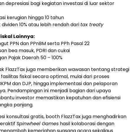
depresiasi bagi kegiatan investasi di luar sektor
i kerugian hingga 10 tahun
 dividen 10% atau lebih rendah dari
tax treaty
Fiskal Lainnya:
ngut PPN dan PPnBM serta PPh Pasal 22
n bea masuk, PDRI dan cukai
an Pajak Daerah 50 – 100%
ak FlazzTax juga memberikan wawasan tentang strategi
silitas fiskal secara optimal, mulai dari proses
BKPM dan DJP, hingga implementasi dan pelaporan
a. Pendampingan ini menjadi bagian dari upaya
antu investor memastikan kepatuhan dan efisiensi
angka panjang.
esi konsultasi gratis, booth FlazzTax juga menghadirkan
eraktif
Spinwheel Games
hasil kolaborasi dengan
k menambah kemeriahan suasana acara sekaligus