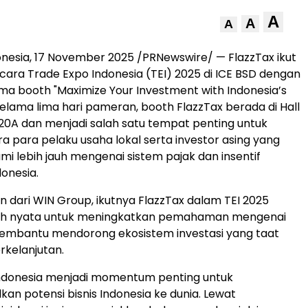
A
A
A
onesia
,
17 November 2025
/PRNewswire/ — FlazzTax ikut
cara Trade Expo Indonesia (TEI) 2025 di ICE BSD dengan
 booth "Maximize Your Investment with
Indonesia’s
Selama lima hari pameran, booth FlazzTax berada di Hall
20A dan menjadi salah satu tempat penting untuk
ra para pelaku usaha lokal serta investor asing yang
i lebih jauh mengenai sistem pajak dan insentif
donesia
.
n dari WIN Group, ikutnya FlazzTax dalam TEI 2025
ah nyata untuk meningkatkan pemahaman mengenai
membantu mendorong ekosistem investasi yang taat
rkelanjutan.
Indonesia menjadi momentum penting untuk
an potensi bisnis
Indonesia
ke dunia. Lewat