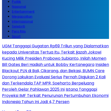
Politik
Nasional
Entertainment
Megapolitan
Internasional
Selebriti
Pers Rilis
Sport
UGM Tanggapi Gugatan Rp69 Triliun yang Dialamatkan
kepada Universitas Tertua Itu, Terkait Ijazah Jokowi
Kucing Milik Presiden Prabowo Subianto, Inilah Momen
Bill Gates Beri Hadiah untuk Bobby Kertanegara
Insiden
Blackout PLN di Bali, Cikarang, dan Bekasi, BUMN Care
Dorong Lakukan Evaluasi Serius
Pernah Diajukan 2 Kali
dan Terkendala TAP MPR, Soeharto Berpeluang
Peroleh Gelar Pahlawan 2025 Ini
Istana Tanggapi
Proyeksi IMF Terkait Penurunan Pertumbuhan Ekonomi
Indonesia Tahun Ini Jadi 4,7 Persen