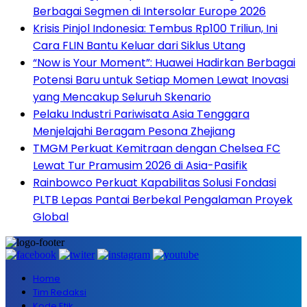
Berbagai Segmen di Intersolar Europe 2026
Krisis Pinjol Indonesia: Tembus Rp100 Triliun, Ini
Cara FLIN Bantu Keluar dari Siklus Utang
“Now is Your Moment”: Huawei Hadirkan Berbagai
Potensi Baru untuk Setiap Momen Lewat Inovasi
yang Mencakup Seluruh Skenario
Pelaku Industri Pariwisata Asia Tenggara
Menjelajahi Beragam Pesona Zhejiang
TMGM Perkuat Kemitraan dengan Chelsea FC
Lewat Tur Pramusim 2026 di Asia-Pasifik
Rainbowco Perkuat Kapabilitas Solusi Fondasi
PLTB Lepas Pantai Berbekal Pengalaman Proyek
Global
Home
Tim Redaksi
Kode Etik