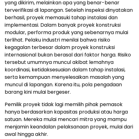
yang dikirim, melainkan apa yang benar-benar
terverifikasi di lapanga
n.
Setelah inspeksi dinyatakan
berhasil, proyek memasuki tahap instalasi dan
implementas
i.
Dalam banyak proyek konstruksi
modular, performa produk yang sebenarnya mulai
terlih
at. P
elaku industri menilai bahwa risiko
kegagalan terbesar dalam proyek konstruksi
internasional bukan berasal dari faktor harg
a.
Risiko
tersebut umumnya muncul akibat lemahnya
koordinasi, ketidaksesuaian dalam tahap instalasi,
serta kemampuan menyelesaikan masalah yang
muncul di lapanga
n.
Karena itu, pola pengadaan
barang kini mulai bergese
r.
Pemilik proyek tidak lagi memilih pihak pemasok
hanya berdasarkan kapasitas produksi atau harga
satuan
.
Mereka mulai mencari mitra yang mampu
menjamin keandalan pelaksanaan proyek, mulai dari
awal hingga akhir.