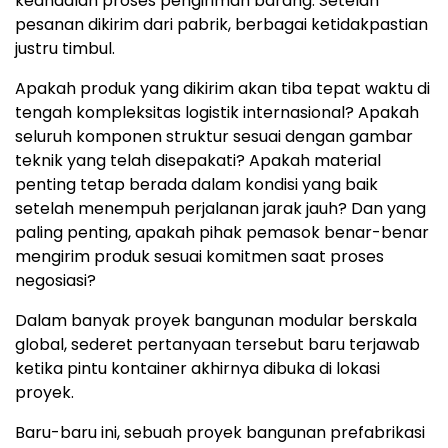
keandalan proses pengiriman baran
g. S
etelah
pesanan dikirim dari pabrik, berbagai ketidakpastian
justru timbul.
Apakah produk yang dikirim akan tiba tepat waktu di
tengah kompleksitas logistik internasion
al?
Apakah
seluruh komponen struktur sesuai dengan gambar
teknik yang telah disepakati?
Ap
akah material
penting tetap berada dalam kondisi yang baik
setelah menempuh perjalanan jarak jauh
? Dan
yang
paling penting, apakah pihak pemasok benar-benar
mengirim produk sesuai komitmen saat proses
negosiasi?
Dalam banyak proyek bangunan modular berskala
global, sederet pertanyaan tersebut baru terjawab
ketika pintu kontainer akhirnya dibuka di lokasi
proyek.
Baru-baru ini, sebuah proyek bangunan prefabrikasi