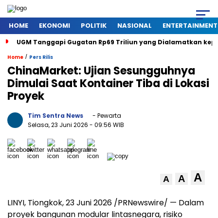
HOME
EKONOMI
POLITIK
NASIONAL
ENTERTAINMENT
UGM Tanggapi Gugatan Rp69 Triliun yang Dialamatkan kepada
/
Home
Pers Rilis
ChinaMarket: Ujian Sesungguhnya
Dimulai Saat Kontainer Tiba di Lokasi
Proyek
Tim Sentra News
- Pewarta
Selasa, 23 Juni 2026
- 09:56 WIB
A
A
A
LINYI, Tiongkok, 23 Juni 2026 /PRNewswire/ — Dalam
proyek bangunan modular lintasnegara, risiko