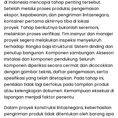
di Indonesia mencapai tahap penting terseb
ut.
Setelah melalui proses produksi, pengemasan
ekspor, kepabeanan, dan pengiriman lintasnegara,
kontainer pertama akhirnya tiba di lokasi
proyek
. Ta
hap berikutnya bukanlah seremoni,
melainkan proses verifika
si. Ti
m insinyur dan manajer
proyek segera melakukan inspeksi menyeluruh
terhadap
:
Rangka baja struktural
.
Sistem dinding dan
penutup bangunan
.
Komponen sambunga
n.
Aksesori
instalasi dan komponen pendukung
.
S
eluruh
komponen diperiksa secara cermat dan dicocokkan
dengan gambar teknis, daftar pengemasan, serta
spesifikasi yang telah ditetapkan
.
Pada tahap ini,
penilaian tidak lagi berfokus pada tampilan produk
atau kelengkapan dokumen. Kemampuan eksekusi di
lapangan menjadi faktor penentu.
Dalam proyek konstruksi lintasnegara, keberhasilan
pengiriman produk tidak ditentukan oleh barang apa