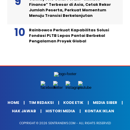
Finance” Terbesar di Asia, Cetak Rekor
Jumlah Peserta, Perkuat Momentum
Menuju Transisi Berkelanjutan
Rainbowco Perkuat Kapabilitas Solusi
Fondasi PLTB Lepas Pantai Berbekal
Pengalaman Proyek Global
HOME
TIM REDAKSI
KODE ETIK
MEDIA SIBER
HAK JAWAB
HISTORI MEDIA
KONTAK IKLAN
COPYRIGHT © 2026 SENTRANEWS.COM - ALL RIGHTS RESERVED