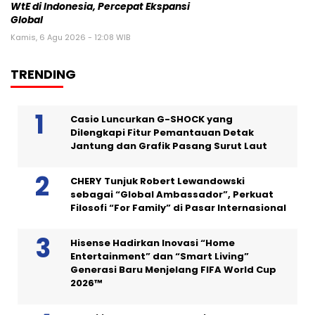
WtE di Indonesia, Percepat Ekspansi
Global
Kamis, 6 Agu 2026 - 12:08 WIB
TRENDING
Casio Luncurkan G-SHOCK yang
Dilengkapi Fitur Pemantauan Detak
Jantung dan Grafik Pasang Surut Laut
CHERY Tunjuk Robert Lewandowski
sebagai “Global Ambassador”, Perkuat
Filosofi “For Family” di Pasar Internasional
Hisense Hadirkan Inovasi “Home
Entertainment” dan “Smart Living”
Generasi Baru Menjelang FIFA World Cup
2026™