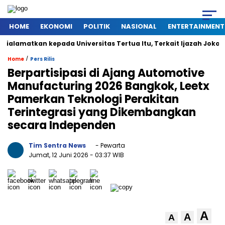
HOME
EKONOMI
POLITIK
NASIONAL
ENTERTAINMENT
amatkan kepada Universitas Tertua Itu, Terkait Ijazah Jokowi
/
Home
Pers Rilis
Berpartisipasi di Ajang Automotive
Manufacturing 2026 Bangkok, Leetx
Pamerkan Teknologi Perakitan
Terintegrasi yang Dikembangkan
secara Independen
Tim Sentra News
- Pewarta
Jumat, 12 Juni 2026
- 03:37 WIB
A
A
A