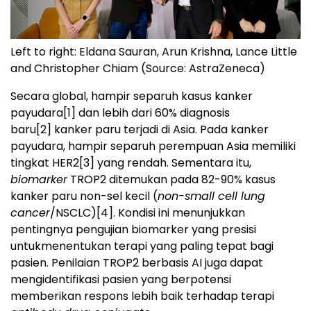
Left to right: Eldana Sauran, Arun Krishna, Lance Little
and Christopher Chiam (Source: AstraZeneca)
Secara global, hampir separuh kasus kanker
payudara
[1]
dan lebih dari 60% diagnosis
baru
[2]
kanker paru terjadi di Asia. Pada kanker
payudara, hampir separuh perempuan Asia memiliki
tingkat HER2
[3]
yang rendah. Sementara itu,
biomarker
TROP2 ditemukan pada 82-90% kasus
kanker paru non-sel kecil (
non-small cell lung
cancer
/NSCLC)
[4]
. Kondisi ini menunjukkan
pentingnya pengujian biomarker yang presisi
untukmenentukan terapi yang paling tepat bagi
pasien. Penilaian TROP2 berbasis AI juga dapat
mengidentifikasi pasien yang berpotensi
memberikan respons lebih baik terhadap terapi