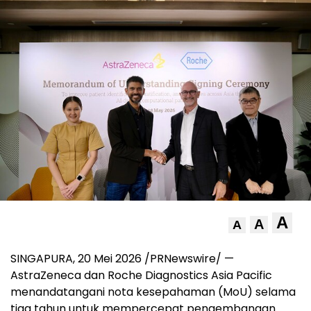
A
A
A
SINGAPURA
,
20 Mei 2026
/PRNewswire/ —
AstraZeneca dan Roche Diagnostics Asia Pacific
menandatangani nota kesepahaman (MoU) selama
tiga tahun untuk mempercepat pengembangan