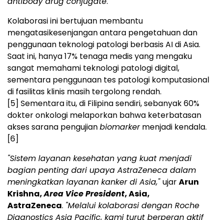
antibody drug conjugate
.
Kolaborasi ini bertujuan membantu
mengatasikesenjangan antara pengetahuan dan
penggunaan teknologi patologi berbasis AI di Asia.
Saat ini, hanya 17% tenaga medis yang mengaku
sangat memahami teknologi patologi digital,
sementara penggunaan tes patologi komputasional
di fasilitas klinis masih tergolong rendah.
[5]
Sementara itu, di Filipina sendiri, sebanyak 60%
dokter onkologi melaporkan bahwa keterbatasan
akses sarana pengujian
biomarker
menjadi kendala.
[6]
"Sistem layanan kesehatan yang kuat menjadi
bagian penting dari upaya AstraZeneca dalam
meningkatkan layanan kanker di Asia,"
ujar
Arun
Krishna,
Area Vice President
, Asia,
AstraZeneca
.
"Melalui kolaborasi dengan Roche
Diagnostics Asia Pacific, kami turut berperan aktif