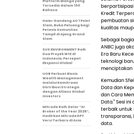
Platform Manga yang
berpartisipas
Tersedia dalam 100
Bahasa
Kredit Terper
pembuatan si
Haier Gandeng AO 1 Point
Slam, Buka Peluang bagi
kualitas maup
Petenis Komunitas
Tampil di Ajang Grand
Slam
Sebagai bagia
ANBC juga akan
SUS ENVIRONMENT Raih
Era Baru Kec
Dua Proyek WtE di
Indonesia, Percepat
teknologi bar
Ekspansi Global
menciptakan n
UOB Perkuat Bisnis
Wealth Management
Kemudian Sfei
melalui Kemitraan
Data dan Kep
Distribusi Strategis
dengan Allianz Global
dan Cara Mem
Investors
Data." Sesi i
Mitrade Raih Gelar “AI
terbaik untu
Broker of the Year 2026”,
transparansi
Hadirkan MitradeGPT
Versi Terbaru di Asia
data.