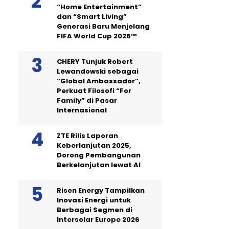
“Home Entertainment”
dan “Smart Living”
Generasi Baru Menjelang
FIFA World Cup 2026™
CHERY Tunjuk Robert
Lewandowski sebagai
“Global Ambassador”,
Perkuat Filosofi “For
Family” di Pasar
Internasional
ZTE Rilis Laporan
Keberlanjutan 2025,
Dorong Pembangunan
Berkelanjutan lewat AI
Risen Energy Tampilkan
Inovasi Energi untuk
Berbagai Segmen di
Intersolar Europe 2026