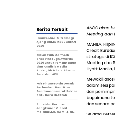
ANBC akan ber
Berita Terkait
Meeting dan 
Huawei Jadi Mitra bagi
Ajang GSMA M360 ASEAN
MANILA, Filipin
2026
Credit Bureau
Cision Raih MarTech
strategis di 
Breakthrough Awards
Meeting dan B
2026 untuk Pemantauan
dan Analisis Media
Hyatt Manila, F
Sosial, Distribusi Siaran
Pers, dan AEO
Mewakili asosi
Fair Finance Asia Desak
dalam sesi pa
Perbankan Hentikan
dan pemimpin 
Pendanaan untuk Sektor
Batu Bara di ASEAN
bagaimana te
dan secara po
Shueisha Perluas
Jangkauan Global
melalui MANGA MILLION,
Selama Pertem