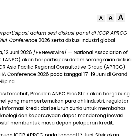
A
A
A
partisipasi dalam sesi diskusi panel di ICCR APRCG
BIIA Conferen
ce 2026 serta diskusi industri global
a
,
12 Juni 2026
/PRNewswire/ — National Association of
s (ANBC) akan berpartisipasi dalam serangkaian diskusi
ICCR Asia Pacific Regional Consultative Group (APRCG)
IIA Conference 2026 pada tanggal 17-19 Juni di Grand
ilipina.
asi tersebut, Presiden ANBC Elias Sfeir akan bergabung
nel yang mempertemukan para ahli industri, regulator,
informasi kredit dari seluruh dunia untuk membahas
knologi dan kepercayaan dapat mendorong inovasi
sitif membentuk masa depan pelaporan kredit.
uan ICCR APRCG pada tanggal 17 Juni, Sfeir akan