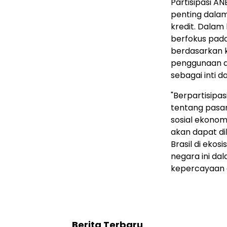
Partisipasi A
penting dalam
kredit. Dalam
berfokus pad
berdasarkan k
penggunaan d
sebagai inti d
"Berpartisipa
tentang pasa
sosial ekonom
akan dapat dib
Brasil di ek
negara ini d
kepercayaan d
Berita Terbaru