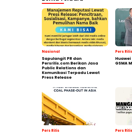
Nasional
Pers Rili
Sapulangit PR dan
Huawei 
Persrilis.com Berikan Jasa
GSMA M
Public Relations dan
Komunikasi Terpadu Lewat
Press Release
Pers Rilis
Pers Rili