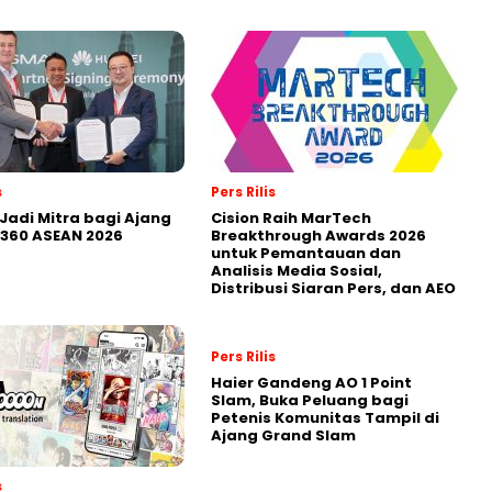
s
Pers Rilis
Jadi Mitra bagi Ajang
Cision Raih MarTech
360 ASEAN 2026
Breakthrough Awards 2026
untuk Pemantauan dan
Analisis Media Sosial,
Distribusi Siaran Pers, dan AEO
Pers Rilis
Haier Gandeng AO 1 Point
Slam, Buka Peluang bagi
Petenis Komunitas Tampil di
Ajang Grand Slam
s