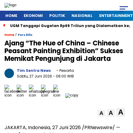
HOME
EKONOMI
POLITIK
NASIONAL
ENTERTAINMENT
UGM Tanggapi Gugatan Rp69 Triliun yang Dialamatkan kepada
/
Home
Pers Rilis
Ajang “The Hue of China – Chinese
Peasant Painting Exhibition” Sukses
Memikat Pengunjung di Jakarta
Tim Sentra News
- Pewarta
Sabtu, 27 Juni 2026
- 08:00 WIB
A
A
A
JAKARTA, Indonesia, 27 Juni 2026 /PRNewswire/ —