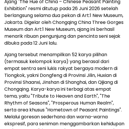
Ajang "The Hue of China – Chinese Peasant Painting
Exhibition" resmi ditutup pada 26 Juni 2026 setelah
berlangsung selama dua pekan di Art:1 New Museum,
Jakarta. Digelar oleh Chongqing China Three Gorges
Museum dan Art:1 New Museum, ajang ini berhasil
menarik ribuan pengunjung dan pencinta seni sejak
dibuka pada 12 Juni lalu.
Ajang tersebut menampilkan 52 karya pilihan
(termasuk kelompok karya) yang berasal dari
empat sentra seni lukis rakyat bergaya modern di
Tiongkok, yakni Dongfeng di Provinsi Jilin, Huxian di
Provinsi Shaanxi, Jinshan di Shanghai, dan Qijiang di
Chongqing. Karya-karya ini terbagi atas empat
tema, yaitu "Tribute to Heaven and Earth", "The
Rhythm of Seasons", "Prosperous Human Realm",
serta area khusus "Hometown of Peasant Paintings".
Melalui goresan sederhana dan warna-warna
ekspresif, para seniman menggambarkan kehidupan