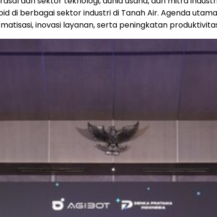
asal dari sektor teknologi, dunia usaha, dan mitra industr
noid di berbagai sektor industri di Tanah Air. Agenda u
isasi, inovasi layanan, serta peningkatan produktivitas 