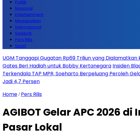
Politik
Nasional
Entertainment
Megapolitan
Internasional
Selebriti
Pers Rilis
Sport
UGM Tanggapi Gugatan Rp69 Triliun yang Dialamatkan kep
Gates Beri Hadiah untuk Bobby Kertanegara
Insiden Bla
Terkendala TAP MPR, Soeharto Berpeluang Peroleh Gela
Jadi 4,7 Persen
Home
Pers Rilis
/
AGIBOT Gelar APC 2026 di I
Pasar Lokal