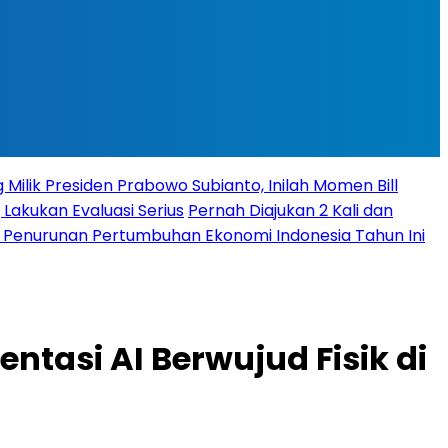
 Milik Presiden Prabowo Subianto, Inilah Momen Bill
 Lakukan Evaluasi Serius
Pernah Diajukan 2 Kali dan
it Penurunan Pertumbuhan Ekonomi Indonesia Tahun Ini
ntasi AI Berwujud Fisik di