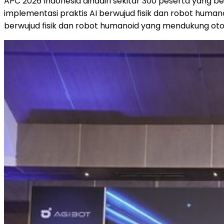
APC 2026 Indonesia dihadiri sekitar 300 peserta yang ber
implementasi praktis AI berwujud fisik dan robot huma
berwujud fisik dan robot humanoid yang mendukung otomat