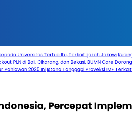
ada Universitas Tertua Itu, Terkait Ijazah Jokowi
Kucing
ckout PLN di Bali, Cikarang, dan Bekasi, BUMN Care Dorong
r Pahlawan 2025 Ini
Istana Tanggapi Proyeksi IMF Terka
ndonesia, Percepat Impleme